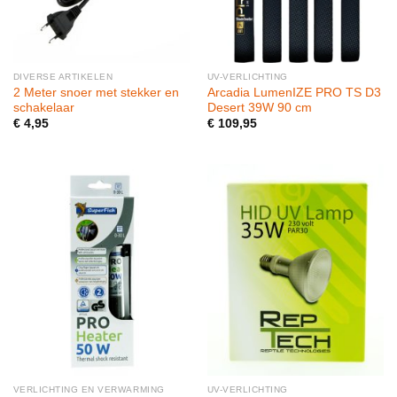
DIVERSE ARTIKELEN
UV-VERLICHTING
2 Meter snoer met stekker en
Arcadia LumenIZE PRO TS D3
schakelaar
Desert 39W 90 cm
€
4,95
€
109,95
VERLICHTING EN VERWARMING
UV-VERLICHTING