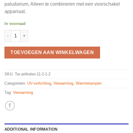
paludarium. Alleen te combineren met een voorschakel
apparraat.
In voorraad
Rep Tech HID UV lamp 35 watt quantity
TOEVOEGEN AAN WINKELWAGEN
SKU:
Ter.artikelen-11-2-1-2
Categorieën:
UV-verlichting
,
Verwarming
,
Warmtelampen
Tag:
Verwarming
ADDITIONAL INFORMATION