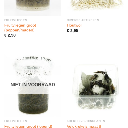
FRUITVLIEGEN
DIVERSE ARTIKELEN
Fruitvliegen groot
Houtwol
(poppen/maden)
€
2,95
€
2,50
NIET IN VOORRAAD
FRUITVLIEGEN
KREKELS/SPRINKHANEN
Fruitvliegen groot (lopend)
Veldkrekels maat 8