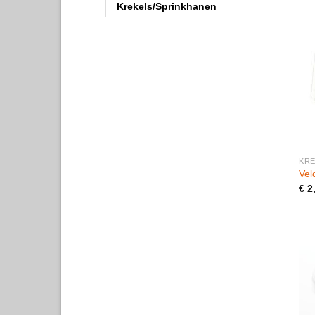
Krekels/Sprinkhanen
KRE
Vel
€
2