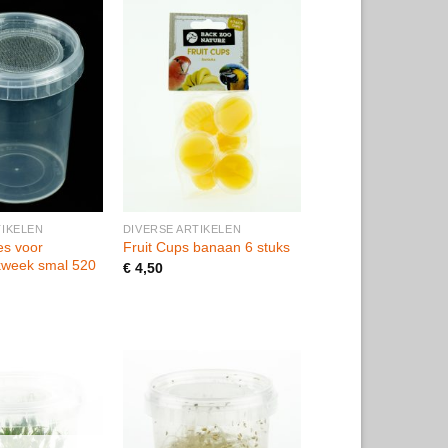
+
TIKELEN
DIVERSE ARTIKELEN
es voor
Fruit Cups banaan 6 stuks
nkweek smal 520
€
4,50