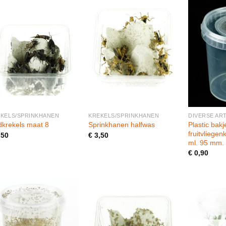
+
+
+
KELS/SPRINKHANEN
KREKELS/SPRINKHANEN
DIVERSE AR
Plastic bakj
dkrekels maat 8
Sprinkhanen halfwas
fruitvliege
,50
€
3,50
ml. 95 mm.
€
0,90