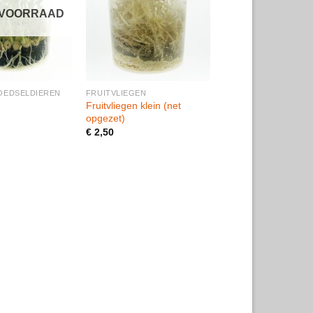
N VOORRAAD
+
OEDSELDIEREN
FRUITVLIEGEN
Fruitvliegen klein (net
opgezet)
€
2,50