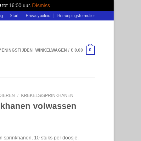
tot 16:00 uur.
Dismiss
ng
Start
Privacybeleid
Herroepingsformulier
0
OPENINGSTIJDEN
WINKELWAGEN /
€
0,00
DIEREN
/
KREKELS/SPRINKHANEN
nkhanen volwassen
 sprinkhanen, 10 stuks per doosje.