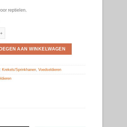
oor reptielen.
d
en volwassen quantity
OEGEN AAN WINKELWAGEN
n:
Krekels/Sprinkhanen
,
Voedseldieren
ldieren