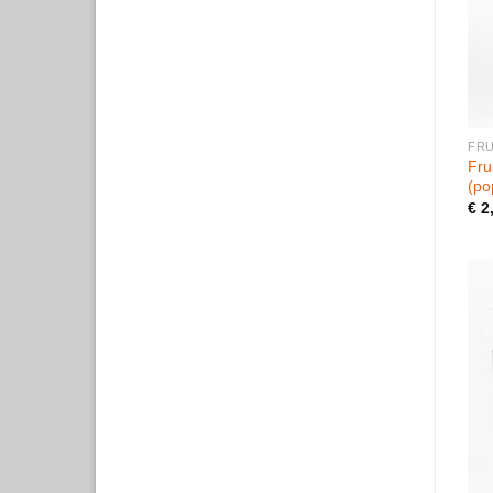
FRU
Fru
(p
€
2