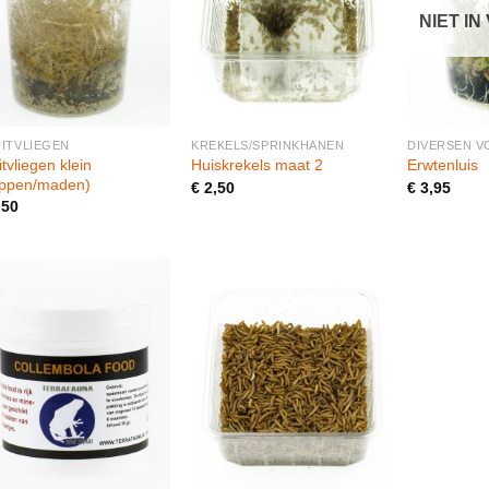
NIET I
+
+
+
ITVLIEGEN
KREKELS/SPRINKHANEN
DIVERSEN V
itvliegen klein
Huiskrekels maat 2
Erwtenluis
oppen/maden)
€
2,50
€
3,95
,50
+
+