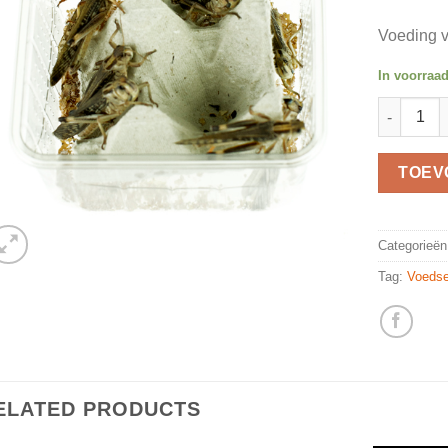
Voeding v
In voorraa
Sprinkhan
TOEV
Categorieë
Tag:
Voedse
ELATED PRODUCTS