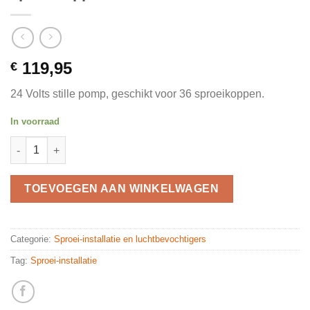
119,95
€
24 Volts stille pomp, geschikt voor 36 sproeikoppen.
In voorraad
Stille pomp 24 volt voor max. 36 sproeikoppen quantity
TOEVOEGEN AAN WINKELWAGEN
Categorie:
Sproei-installatie en luchtbevochtigers
Tag:
Sproei-installatie