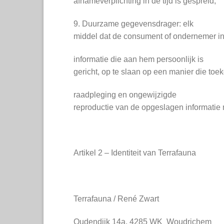
afnameverplichting in de tijd is gespreid;
9. Duurzame gegevensdrager: elk
middel dat de consument of ondernemer in 
informatie die aan hem persoonlijk is
gericht, op te slaan op een manier die toe
raadpleging en ongewijzigde
reproductie van de opgeslagen informatie 
Artikel 2 – Identiteit van Terrafauna
Terrafauna / René Zwart
Oudendijk 14a, 4285 WK Woudrichem