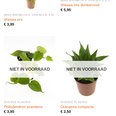
(MINI) BROMELIA'S, VRIESEA'S, ETC.
Vriesea mix donkerrood
€
5,95
(MINI) BROMELIA'S, VRIESEA'S, ETC.
Vriesea era
€
3,95
NIET IN VOORRAAD
NIET IN VOORRAAD
DIVERSE PLANTEN
DIVERSE PLANTEN
Philodendron scandens
Dracaena compacta
€
3,95
€
2,50