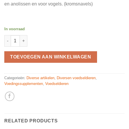
en anolissen en voor vogels. (kromsnavels)
In voorraad
Fruit Cups banaan 6 stuks quantity
TOEVOEGEN AAN WINKELWAGEN
Categorieën:
Diverse artikelen
,
Diversen voedseldieren
,
Voedingssupplementen
,
Voedseldieren
RELATED PRODUCTS