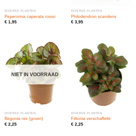
DIVERSE PLANTEN
DIVERSE PLANTEN
Peperomia caperata rosso
Philodendron scandens
€
1,95
€
3,95
NIET IN VOORRAAD
DIVERSE PLANTEN
DIVERSE PLANTEN
Begonia rex (groen)
Fittonia verschaffeltii
€
2,25
€
2,25